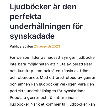
Ljudböcker är den
b
l
perfekta
o
underhållningen för
g
g
synskadade
Publicerat den
25 augusti 2023
För de som lider av nedsatt syn ger ljudböcker
inte bara möjligheten att njuta av berättelser
och kunskap utan också en känsla av frihet
och oberoende. Med ett brett utbud av genrer
och ämnen kan ljudböcker verkligen vara den
perfekta underhållningen för synskadade.
Populära genrer och författare inom
ljudböcker När det kommer till ljudböcker kan