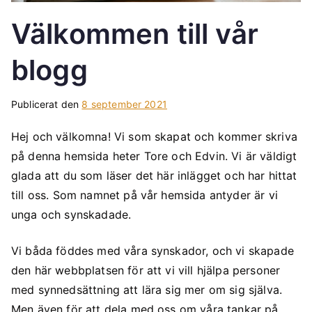
b
Välkommen till vår
l
o
blogg
g
g
Publicerat den
8 september 2021
Hej och välkomna! Vi som skapat och kommer skriva
på denna hemsida heter Tore och Edvin. Vi är väldigt
glada att du som läser det här inlägget och har hittat
till oss. Som namnet på vår hemsida antyder är vi
unga och synskadade.
Vi båda föddes med våra synskador, och vi skapade
den här webbplatsen för att vi vill hjälpa personer
med synnedsättning att lära sig mer om sig själva.
Men även för att dela med oss om våra tankar på